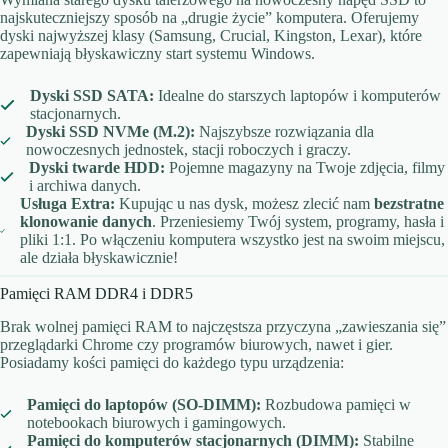
najskuteczniejszy sposób na „drugie życie” komputera. Oferujemy
dyski najwyższej klasy (Samsung, Crucial, Kingston, Lexar), które
zapewniają błyskawiczny start systemu Windows.
Dyski SSD SATA:
Idealne do starszych laptopów i komputerów
stacjonarnych.
Dyski SSD NVMe (M.2):
Najszybsze rozwiązania dla
nowoczesnych jednostek, stacji roboczych i graczy.
Dyski twarde HDD:
Pojemne magazyny na Twoje zdjęcia, filmy
i archiwa danych.
Usługa Extra:
Kupując u nas dysk, możesz zlecić nam
bezstratne
klonowanie danych
. Przeniesiemy Twój system, programy, hasła i
pliki 1:1. Po włączeniu komputera wszystko jest na swoim miejscu,
ale działa błyskawicznie!
Pamięci RAM DDR4 i DDR5
Brak wolnej pamięci RAM to najczęstsza przyczyna „zawieszania się”
przeglądarki Chrome czy programów biurowych, nawet i gier.
Posiadamy kości pamięci do każdego typu urządzenia:
Pamięci do laptopów (SO-DIMM):
Rozbudowa pamięci w
notebookach biurowych i gamingowych.
Pamięci do komputerów stacjonarnych (DIMM):
Stabilne