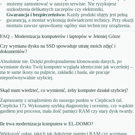
możemy zamontować w naszym serwisie. Nie ryzykujesz
uszkodzenia delikatnych zaczepów czy elektroniki.
Gwarancja i bezpieczeństwo:
Każdy produkt objęty jest pełną
gwarancją, a montaż wykonują doświadczeni technicy. Przy okazji
montażu zawsze sprawdzamy ogólny stan techniczny urządzenia.
FAQ – Modernizacja komputerów i laptopów w Jeleniej Górze
Czy wymiana dysku na SSD spowoduje utratę moich zdjęć i
dokumentów?
Absolutnie nie. Dzięki profesjonalnemu klonowaniu danych, po
wymianie dysku Twój komputer wygląda identycznie jak wcześniej –
ma te same ikony na pulpicie, zakładki i hasła, ale pracuje
nieporównywalnie szybciej.
Skąd mam wiedzieć, co wymienić, żeby komputer działał szybciej?
Zapraszamy z urządzeniem do naszego punktu w Cieplicach (ul.
Cieplicka 17). Wykonamy szybką diagnostykę i ocenimy, czy wąskim
gardłem jest procesor, mała ilość pamięci RAM czy stary dysk twardy.
Ile trwa modernizacja komputera w EL-DOMO?
Większość usług, takich jak dołożenie pamięci RAM czy wymiana