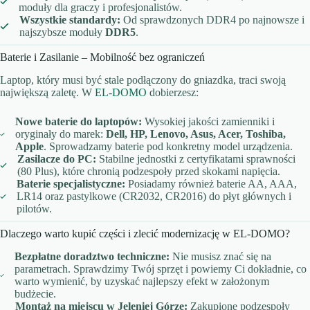
moduły dla graczy i profesjonalistów.
Wszystkie standardy:
Od sprawdzonych DDR4 po najnowsze i
najszybsze moduły
DDR5
.
Baterie i Zasilanie – Mobilność bez ograniczeń
Laptop, który musi być stale podłączony do gniazdka, traci swoją
największą zaletę. W
EL-DOMO
dobierzesz:
Nowe baterie do laptopów:
Wysokiej jakości zamienniki i
oryginały do marek:
Dell, HP, Lenovo, Asus, Acer, Toshiba,
Apple
. Sprowadzamy baterie pod konkretny model urządzenia.
Zasilacze do PC:
Stabilne jednostki z certyfikatami sprawności
(80 Plus), które chronią podzespoły przed skokami napięcia.
Baterie specjalistyczne:
Posiadamy również baterie AA, AAA,
LR14 oraz pastylkowe (CR2032, CR2016) do płyt głównych i
pilotów.
Dlaczego warto kupić części i zlecić modernizację w EL-DOMO?
Bezpłatne doradztwo techniczne:
Nie musisz znać się na
parametrach. Sprawdzimy Twój sprzęt i powiemy Ci dokładnie, co
warto wymienić, by uzyskać najlepszy efekt w założonym
budżecie.
Montaż na miejscu w Jeleniej Górze:
Zakupione podzespoły