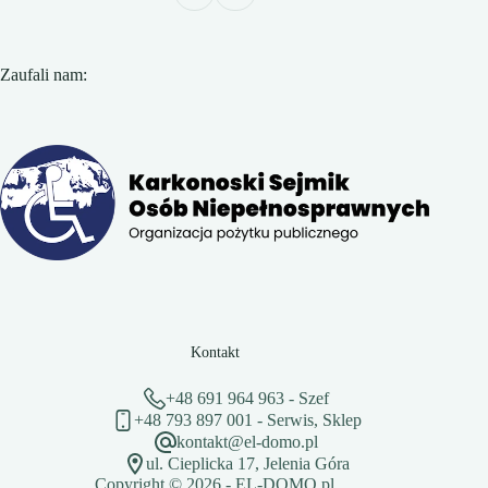
Zaufali nam:
Slide 3 of 6
Kontakt
+48 691 964 963 - Szef
+48 793 897 001 - Serwis, Sklep
kontakt@el-domo.pl
ul. Cieplicka 17, Jelenia Góra
Copyright © 2026 - EL-DOMO.pl