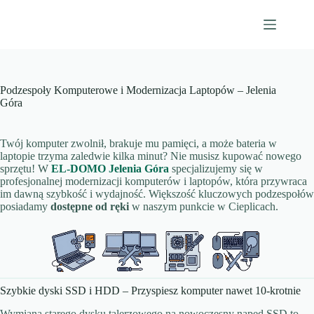
Przejdź
do
treści
Podzespoły Komputerowe i Modernizacja Laptopów – Jelenia
Góra
Twój komputer zwolnił, brakuje mu pamięci, a może bateria w
laptopie trzyma zaledwie kilka minut? Nie musisz kupować nowego
sprzętu! W
EL-DOMO Jelenia Góra
specjalizujemy się w
profesjonalnej modernizacji komputerów i laptopów, która przywraca
im dawną szybkość i wydajność. Większość kluczowych podzespołów
posiadamy
dostępne od ręki
w naszym punkcie w Cieplicach.
Szybkie dyski SSD i HDD – Przyspiesz komputer nawet 10-krotnie
Wymiana starego dysku talerzowego na nowoczesny napęd SSD to