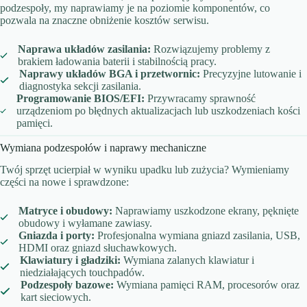
podzespoły, my naprawiamy je na poziomie komponentów, co
pozwala na znaczne obniżenie kosztów serwisu.
Naprawa układów zasilania:
Rozwiązujemy problemy z
brakiem ładowania baterii i stabilnością pracy.
Naprawy układów BGA i przetwornic:
Precyzyjne lutowanie i
diagnostyka sekcji zasilania.
Programowanie BIOS/EFI:
Przywracamy sprawność
urządzeniom po błędnych aktualizacjach lub uszkodzeniach kości
pamięci.
Wymiana podzespołów i naprawy mechaniczne
Twój sprzęt ucierpiał w wyniku upadku lub zużycia? Wymieniamy
części na nowe i sprawdzone:
Matryce i obudowy:
Naprawiamy uszkodzone ekrany, pęknięte
obudowy i wyłamane zawiasy.
Gniazda i porty:
Profesjonalna wymiana gniazd zasilania, USB,
HDMI oraz gniazd słuchawkowych.
Klawiatury i gładziki:
Wymiana zalanych klawiatur i
niedziałających touchpadów.
Podzespoły bazowe:
Wymiana pamięci RAM, procesorów oraz
kart sieciowych.