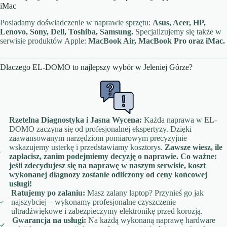
iMac
Posiadamy doświadczenie w naprawie sprzętu:
Asus, Acer, HP,
Lenovo, Sony, Dell, Toshiba, Samsung.
Specjalizujemy się także w
serwisie produktów Apple:
MacBook Air, MacBook Pro oraz iMac.
Dlaczego EL-DOMO to najlepszy wybór w Jeleniej Górze?
Rzetelna Diagnostyka i Jasna Wycena:
Każda naprawa w EL-
DOMO zaczyna się od profesjonalnej ekspertyzy. Dzięki
zaawansowanym narzędziom pomiarowym precyzyjnie
wskazujemy usterkę i przedstawiamy kosztorys.
Zawsze wiesz, ile
zapłacisz, zanim podejmiemy decyzję o naprawie.
Co ważne:
jeśli zdecydujesz się na naprawę w naszym serwisie, koszt
wykonanej diagnozy zostanie odliczony od ceny końcowej
usługi!
Ratujemy po zalaniu:
Masz zalany laptop? Przynieś go jak
najszybciej – wykonamy profesjonalne czyszczenie
ultradźwiękowe i zabezpieczymy elektronikę przed korozją.
Gwarancja na usługi:
Na każdą wykonaną naprawę hardware