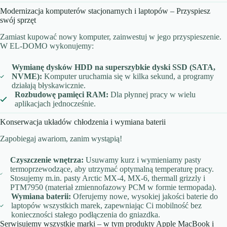
Modernizacja komputerów stacjonarnych i laptopów – Przyspiesz
swój sprzęt
Zamiast kupować nowy komputer, zainwestuj w jego przyspieszenie.
W EL-DOMO wykonujemy:
Wymianę dysków HDD na superszybkie dyski SSD (SATA,
NVME):
Komputer uruchamia się w kilka sekund, a programy
działają błyskawicznie.
Rozbudowę pamięci RAM:
Dla płynnej pracy w wielu
aplikacjach jednocześnie.
Konserwacja układów chłodzenia i wymiana baterii
Zapobiegaj awariom, zanim wystąpią!
Czyszczenie wnętrza:
Usuwamy kurz i wymieniamy pasty
termoprzewodzące, aby utrzymać optymalną temperaturę pracy.
Stosujemy m.in. pasty Arctic MX-4, MX-6, thermall grizzly i
PTM7950 (materiał zmiennofazowy PCM w formie termopada).
Wymiana baterii:
Oferujemy nowe, wysokiej jakości baterie do
laptopów wszystkich marek, zapewniając Ci mobilność bez
konieczności stałego podłączenia do gniazdka.
Serwisujemy wszystkie marki – w tym produkty Apple MacBook i